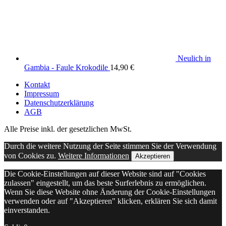
Neulich in
Gambia - Faule Krokodile
14,90
€
Kontakt
Impressum
Datenschutzerklärung
AGB
Alle Preise inkl. der gesetzlichen MwSt.
Durch die weitere Nutzung der Seite stimmen Sie der Verwendung
von Cookies zu.
Weitere Informationen
Akzeptieren
Die Cookie-Einstellungen auf dieser Website sind auf "Cookies
zulassen" eingestellt, um das beste Surferlebnis zu ermöglichen.
Wenn Sie diese Website ohne Änderung der Cookie-Einstellungen
verwenden oder auf "Akzeptieren" klicken, erklären Sie sich damit
einverstanden.