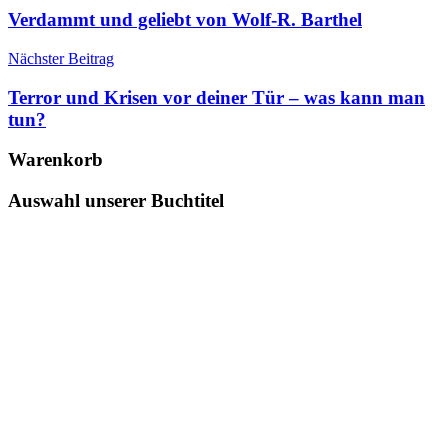
Arthur
Verdammt und geliebt von Wolf-R. Barthel
Engel
,
Autor
,
Nächster Beitrag
Bataillonsarzt
des
Terror und Krisen vor deiner Tür – was kann man
1.
tun?
BEP
,
Biografie
,
Warenkorb
Buch
,
Colonel
Dr.
Auswahl unserer Buchtitel
Rondy
,
Dien
Bien
Phu
,
Epee
Edition
,
französischen
Fremdenlegion
,
Fremdenlegionär
,
Neulich
in
Gambia
,
Präsident