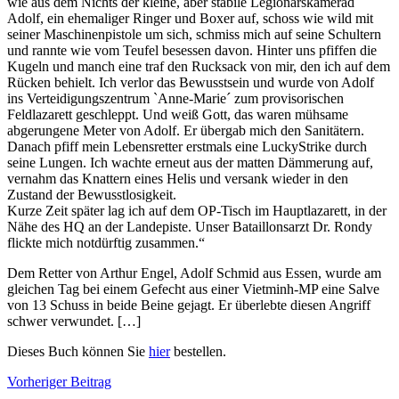
wie aus dem Nichts der kleine, aber stabile Legionärskamerad
Adolf, ein ehemaliger Ringer und Boxer auf, schoss wie wild mit
seiner Maschinenpistole um sich, schmiss mich auf seine Schultern
und rannte wie vom Teufel besessen davon. Hinter uns pfiffen die
Kugeln und manch eine traf den Rucksack von mir, den ich auf dem
Rücken behielt. Ich verlor das Bewusstsein und wurde von Adolf
ins Verteidigungszentrum `Anne-Marie´ zum provisorischen
Feldlazarett geschleppt. Und weiß Gott, das waren mühsame
abgerungene Meter von Adolf. Er übergab mich den Sanitätern.
Danach pfiff mein Lebensretter erstmals eine LuckyStrike durch
seine Lungen. Ich wachte erneut aus der matten Dämmerung auf,
vernahm das Knattern eines Helis und versank wieder in den
Zustand der Bewusstlosigkeit.
Kurze Zeit später lag ich auf dem OP-Tisch im Hauptlazarett, in der
Nähe des HQ an der Landepiste. Unser Bataillonsarzt Dr. Rondy
flickte mich notdürftig zusammen.“
Dem Retter von Arthur Engel, Adolf Schmid aus Essen, wurde am
gleichen Tag bei einem Gefecht aus einer Vietminh-MP eine Salve
von 13 Schuss in beide Beine gejagt. Er überlebte diesen Angriff
schwer verwundet. […]
Dieses Buch können Sie
hier
bestellen.
Beitragsnavigation
Schlagwörter:
Vorheriger Beitrag
2.BEP
,