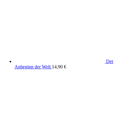
der
ANAPI
,
romanhaften
Biografie
,
Sergeant
Heinrich
Bauer
,
Terry
Kajuko
,
Wild
Wild
Ost
Der
Anbeginn der Welt
14,90
€