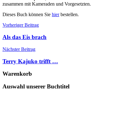
zusammen mit Kameraden und Vorgesetzten.
Dieses Buch können Sie
hier
bestellen.
Beitragsnavigation
Schlagwörter:
Vorheriger Beitrag
1957
,
Algerien
,
Als das Eis brach
Algerienkrieg
,
Autor
,
Nächster Beitrag
Biografie
,
Buch
,
Terry Kajuko trifft …
Epee
Edition
,
Warenkorb
französische
Fremdenlegion
,
Auswahl unserer Buchtitel
Fremdenlegionär
,
Légion
etrangère
,
Sachbuch
,
Teilbiografie
,
Verdammt
und
geliebt
,
Wolf-
R.