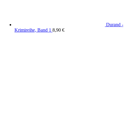
Durand -
Krimireihe, Band 1
8,90
€