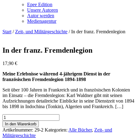
Epee Edition
Unsere Autoren
Autor werden
Medienagentur
Start
/
Zeit- und Militärgeschichte
/ In der franz. Fremdenlegion
In der franz. Fremdenlegion
17,90
€
Meine Erlebnisse während 4-jährigem Dienst in der
französischen Fremdenlegion 1894-1898
Seit über 100 Jahren in Frankreich und in französischen Kolonien
im Einsatz – die Fremdenlegion: Karl Waldner gibt mit seinen
Aufzeichnungen detailreiche Einblicke in seine Dienstzeit von 1894
bis 1898 in Indochina (Tonkin), Algerien und Frankreich. […]
In
der
In den Warenkorb
franz.
Artikelnummer:
29-2
Kategorien:
Alle Bücher
,
Zeit- und
Fremdenlegion
Militärgeschichte