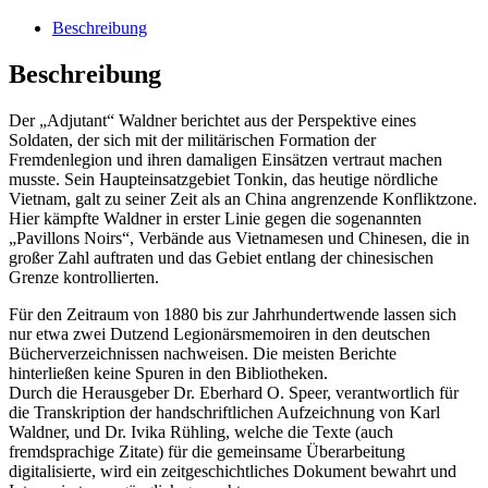
Menge
Beschreibung
Beschreibung
Der „Adjutant“ Waldner berichtet aus der Perspektive eines
Soldaten, der sich mit der militärischen Formation der
Fremdenlegion und ihren damaligen Einsätzen vertraut machen
musste. Sein Haupteinsatzgebiet Tonkin, das heutige nördliche
Vietnam, galt zu seiner Zeit als an China angrenzende Konfliktzone.
Hier kämpfte Waldner in erster Linie gegen die sogenannten
„Pavillons Noirs“, Verbände aus Vietnamesen und Chinesen, die in
großer Zahl auftraten und das Gebiet entlang der chinesischen
Grenze kontrollierten.
Für den Zeitraum von 1880 bis zur Jahrhundertwende lassen sich
nur etwa zwei Dutzend Legionärsmemoiren in den deutschen
Bücherverzeichnissen nachweisen. Die meisten Berichte
hinterließen keine Spuren in den Bibliotheken.
Durch die Herausgeber Dr. Eberhard O. Speer, verantwortlich für
die Transkription der handschriftlichen Aufzeichnung von Karl
Waldner, und Dr. Ivika Rühling, welche die Texte (auch
fremdsprachige Zitate) für die gemeinsame Überarbeitung
digitalisierte, wird ein zeitgeschichtliches Dokument bewahrt und