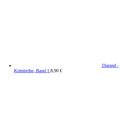
Durand -
Krimireihe, Band 1
8,90
€