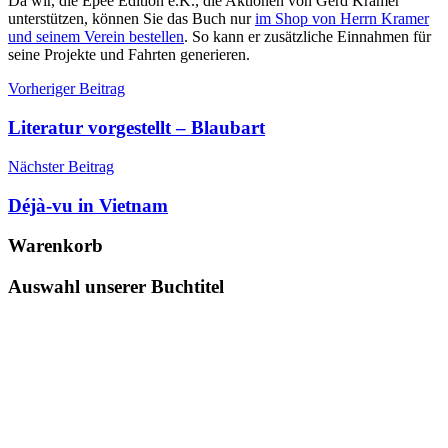
Da wir, die Epee Edition e.K., die Aktionen von Gerd Kramer
unterstützen, können Sie das Buch nur
im Shop von Herrn Kramer
und seinem Verein bestellen
. So kann er zusätzliche Einnahmen für
seine Projekte und Fahrten generieren.
Beitragsnavigation
Schlagwörter:
Vorheriger Beitrag
Autor
,
Buch
,
Literatur vorgestellt – Blaubart
Die
Stille
Nächster Beitrag
nach
der
Déjà-vu in Vietnam
Schlacht
,
Ehrenfriedhöfe
,
Warenkorb
Feedback
,
Friedensprojekt
,
Auswahl unserer Buchtitel
FschJg
auf
Krad
,
Gerd
Kramer
,
Meinungen
,
Zeitgeschichte