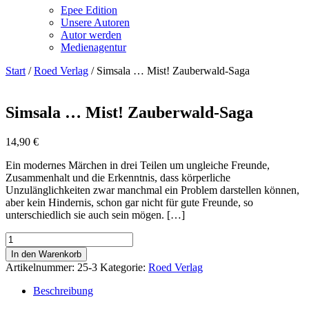
Epee Edition
Unsere Autoren
Autor werden
Medienagentur
Start
/
Roed Verlag
/ Simsala … Mist! Zauberwald-Saga
Simsala … Mist! Zauberwald-Saga
14,90
€
Ein modernes Märchen in drei Teilen um ungleiche Freunde,
Zusammenhalt und die Erkenntnis, dass körperliche
Unzulänglichkeiten zwar manchmal ein Problem darstellen können,
aber kein Hindernis, schon gar nicht für gute Freunde, so
unterschiedlich sie auch sein mögen. […]
Simsala
...
In den Warenkorb
Mist!
Artikelnummer:
25-3
Kategorie:
Roed Verlag
Zauberwald-
Saga
Beschreibung
Menge