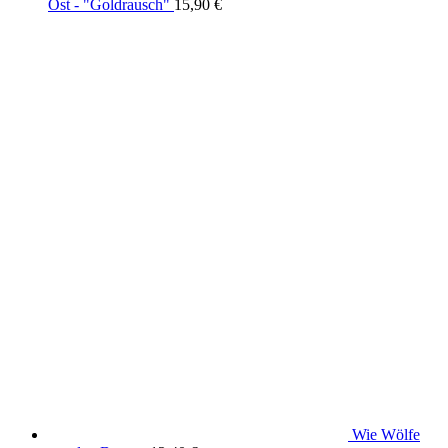
Ost - "Goldrausch"
15,90
€
Wie Wölfe